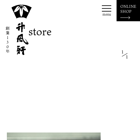
ONLINE
SHOP
menu
store
お菓子一覧
源氏巻
津和野藩
源氏草子
花草菓
1
栗御門
クッキー
1
松葉ボーロ
パウンドケーキ
甘寝斎
サフラン
津和野外郎
ご贈答(詰め合せ)
カステラ
お知らせ
news
event
店舗のご案内
本社工場
本町店
新店
絢店