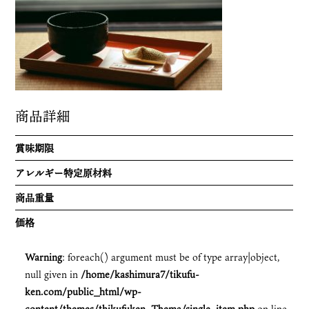
海老舎
竹風軒について
お菓子へのこだわり
会社概要
採用情報
手焼き体験
商品詳細
個人情報のお取り扱いについて
お問い合わせ
賞味期限
アレルギー特定原材料
商品重量
価格
Warning
: foreach() argument must be of type array|object,
null given in
/home/kashimura7/tikufu-
ken.com/public_html/wp-
content/themes/thikufuken_Thema/single_item.php
on line