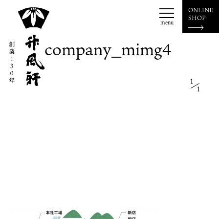
ONLINE
SHOP
menu
company_mimg4
お菓子一覧
源氏巻
津和野藩
源氏草子
花草菓
1
栗御門
クッキー
1
松葉ボーロ
パウンドケーキ
甘寝斎
サフラン
津和野外郎
ご贈答(詰め合せ)
カステラ
お知らせ
news
event
店舗のご案内
本社工場
本町店
新店
絢店