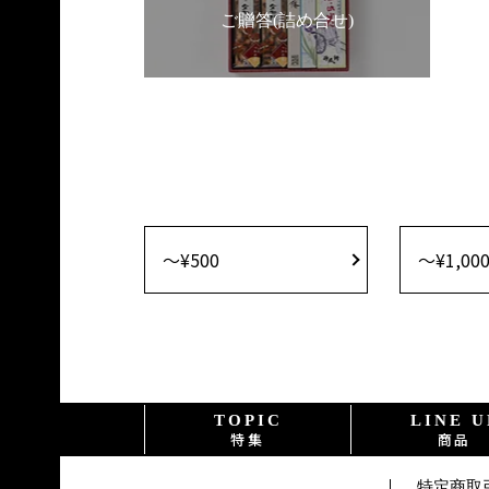
ご贈答(詰め合せ)
〜¥500
〜¥1,00
TOPIC
LINE U
特集
商品
特定商取