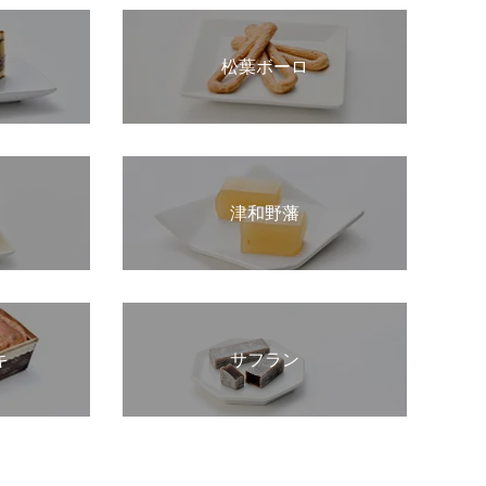
松葉ボーロ
津和野藩
キ
サフラン