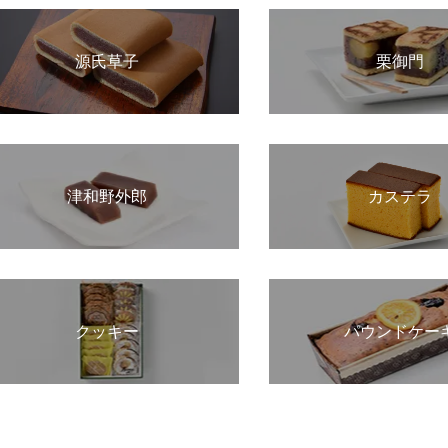
源氏草子
栗御門
津和野外郎
カステラ
クッキー
パウンドケー